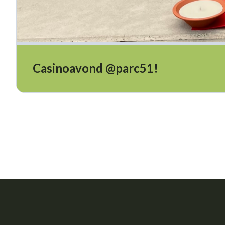
Casinoavond @parc51!