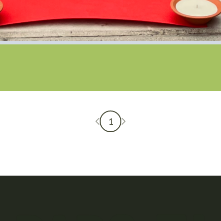
Vorige pagina
Volgende pagina
1