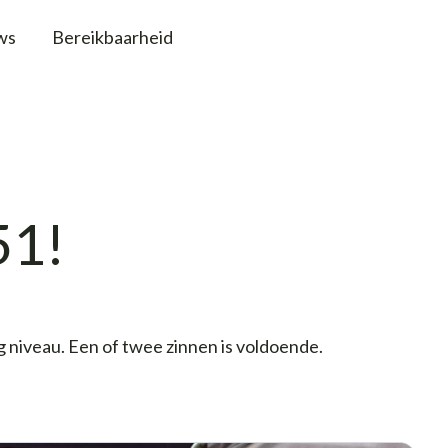
ws
Bereikbaarheid
51!
 niveau. Een of twee zinnen is voldoende.