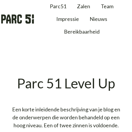
Parc51
Zalen
Team
Impressie
Nieuws
H
Bereikbaarheid
o
m
e
p
a
g
Parc 51 Level Up
e
Een korte inleidende beschrijving van je blog en
de onderwerpen die worden behandeld op een
hoog niveau. Een of twee zinnen is voldoende.